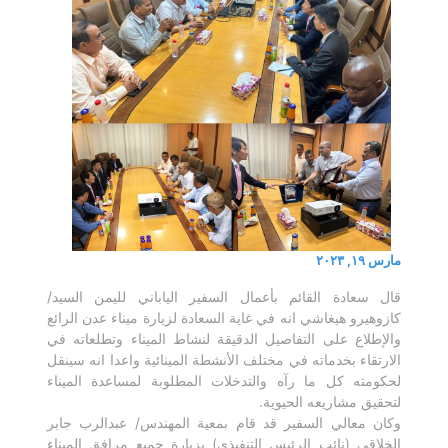
مارس ١٩, ٢٠٢٣
قال سعادة القائم بأعمال السفير الياباني لليمن السيد/
كازوهيرو هيغاشي انه في غاية السعادة لزيارة ميناء عدن الرائع
والإطلاع على التفاصيل الدقيقة لنشاط الميناء وتطلعاته في
الارتقاء بخدماته في مختلف الأنشطة المينائية واعدا انه سينقل
لحكومته كل ما رآه والتدخلات المطلوبة لمساعدة الميناء
لتحقيق مشاريعه الحيوية.
وكان معالي السفير قد قام بمعية المهندس/ عبدالرب جابر
الخلاقي (نائب الرئيس التنفيذي) بزيارة جميع مرافق الميناء