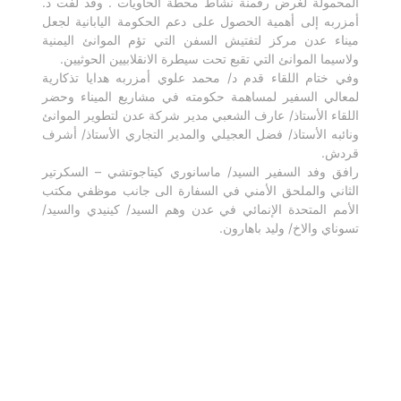
المحمولة لغرض رقمنة نشاط محطة الحاويات . وقد لفت د.
أمزربه إلى أهمية الحصول على دعم الحكومة اليابانية لجعل
ميناء عدن مركز لتفتيش السفن التي تؤم الموانئ اليمنية
ولاسيما الموانئ التي تقبع تحت سيطرة الانقلابيين الحوثيين.
وفي ختام اللقاء قدم د/ محمد علوي أمزربه هدايا تذكارية
لمعالي السفير لمساهمة حكومته في مشاريع الميناء وحضر
اللقاء الأستاذ/ عارف الشعبي مدير شركة عدن لتطوير الموانئ
ونائبه الأستاذ/ فضل العجيلي والمدير التجاري الأستاذ/ أشرف
قردش.
رافق وفد السفير السيد/ ماسانوري كيتاجوتشي – السكرتير
الثاني والملحق الأمني في السفارة الى جانب موظفي مكتب
الأمم المتحدة الإنمائي في عدن وهم السيد/ كينيدي والسيد/
تسوناي والاخ/ وليد باهارون.