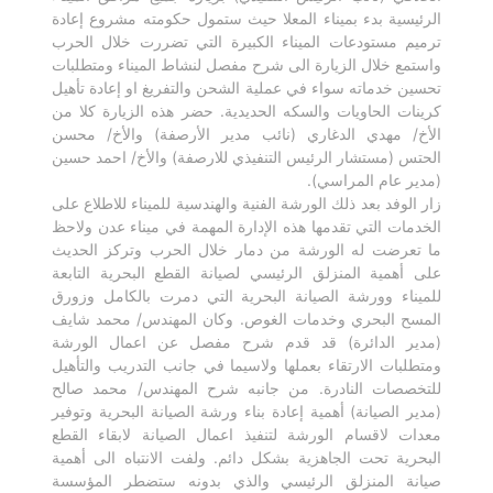
الرئيسية بدء بميناء المعلا حيث ستمول حكومته مشروع إعادة
ترميم مستودعات الميناء الكبيرة التي تضررت خلال الحرب
واستمع خلال الزيارة الى شرح مفصل لنشاط الميناء ومتطلبات
تحسين خدماته سواء في عملية الشحن والتفريغ او إعادة تأهيل
كرينات الحاويات والسكه الحديدية. حضر هذه الزيارة كلا من
الأخ/ مهدي الدغاري (نائب مدير الأرصفة) والأخ/ محسن
الحتس (مستشار الرئيس التنفيذي للارصفة) والأخ/ احمد حسين
(مدير عام المراسي).
زار الوفد بعد ذلك الورشة الفنية والهندسية للميناء للاطلاع على
الخدمات التي تقدمها هذه الإدارة المهمة في ميناء عدن ولاحظ
ما تعرضت له الورشة من دمار خلال الحرب وتركز الحديث
على أهمية المنزلق الرئيسي لصيانة القطع البحرية التابعة
للميناء وورشة الصيانة البحرية التي دمرت بالكامل وزورق
المسح البحري وخدمات الغوص. وكان المهندس/ محمد شايف
(مدير الدائرة) قد قدم شرح مفصل عن اعمال الورشة
ومتطلبات الارتقاء بعملها ولاسيما في جانب التدريب والتأهيل
للتخصصات النادرة. من جانبه شرح المهندس/ محمد صالح
(مدير الصيانة) أهمية إعادة بناء ورشة الصيانة البحرية وتوفير
معدات لاقسام الورشة لتنفيذ اعمال الصيانة لابقاء القطع
البحرية تحت الجاهزية بشكل دائم. ولفت الانتباه الى أهمية
صيانة المنزلق الرئيسي والذي بدونه ستضطر المؤسسة