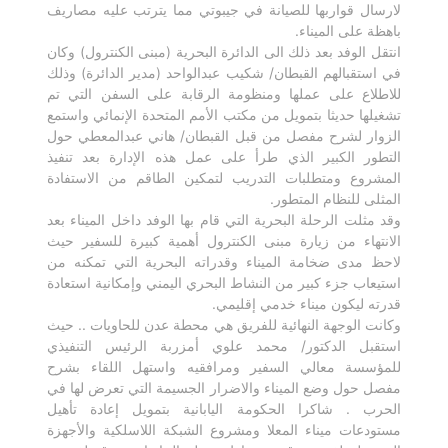
لارسال قواربها للصيانة في جيبوتي مما يترتب عليه مصاريف
باهظة على الميناء.
انتقل الوفد بعد ذلك الى الدائرة البحرية (مبنى الكنترول) وكان
في استقبالهم القبطان/ شكيب عبدالواحد (مدير الدائرة) وذلك
للاطلاع على عملها ومنظومة الرقابة على السفن التي تم
تشغيلها حديثا بتمويل من مكتب الأمم المتحدة الإنمائي واستمع
الزوار لشرح مفصل من قبل القبطان/ هاني عبدالمعطي حول
التطور الكبير الذي طرأ على عمل هذه الإدارة بعد تنفيذ
المشروع ومتطلبات التدريب لتمكين الطاقم من الاستفادة
المثلى للنظام المتطور.
وقد مثلت الرحلة البحرية التي قام بها الوفد داخل الميناء بعد
الانتهاء من زيارة مبنى الكنترول أهمية كبيرة للسفير حيث
لاحظ مدى ضخامة الميناء وقدراته البحرية التي تمكنه من
استيعاب جزء كبير من النشاط البحري اليمني وإمكانية استعادة
قدرته ليكون ميناء خدمي إقليمي.
وكانت الوجهة النهائية للفريق هي محطة عدن للحاويات .. حيث
استقبل الدكتور/ محمد علوي أمزربة الرئيس التنفيذي
للمؤسسة معالي السفير ومرافقيه واستهل اللقاء بشرح
مفصل حول وضع الميناء والاضرار الجسيمة التي تعرض لها في
الحرب . شاكرا الحكومة اليابانية بتمويل إعادة تأهيل
مستودعات ميناء المعلا ومشروع الشبكة اللاسلكية والأجهزة