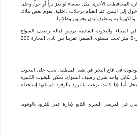
ة المحافظات الأخرى مثل صنعاء او تعز براً أو جواً. وعلى
ول إلى اليمن عند القيام برحلات داخلية. يقوم بعض ملاك
والكهربائية وتنظيف بدن يخوتهم وطلائها.
ي الميناء واليخوت القادمة ترسو قبالة رصيف السواح
(المعروف أيضا باسم رصيف الأبكاري) بعمق 2.5 متر-6 متر تحت مستوى الصفر، تقريبا بين نادي البحارة 200
موجودة في قاع البحر في هذه المنطقة. يجب على اليخوت
واحل بكابل واحد شرق رصيف السواح. يمكن لليخوت الكبيرة
حل أما إذا كانت ترغب بالتزود بالوقود فيمكنها إستخدام
دن في المرسى البحري التابع لإدارة عدن للتزود بالوقود،