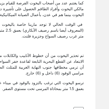
كما يغتنم عدد من أصحاب اليخوت الفرصة للقيام بزيار
مالكي اليخوت وأفراد الطاقم الحصول على تأشيرة دخ
اليخوت بينما هم في عدن، بأعمال الصيانة الميكانيكية 
في الوقت الحالي لا توجد مارينا خاصة باليخوت ف
متر غرب رصيف السواح وجزيرة فلنت.
تم تحذير اليخوت من أن خطوط الأنابيب والكابلات 
الابتعاد عن القطع البحرية التابعة لقاعدة خفر الس
أن ترمي مخطافها جنوب النهاية الغربية للمثلث الض
مراسي الوقود (6) داخل و (6) خارج.
ترسو اليخوت التي ترغب بالتزود بالوقود في ميناء ع
بعمق 1.5 متر بمحاذاة المرسى تحت مستوى الصفر.