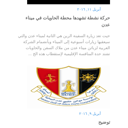
أبريل ١١, ٢٠١٦
حركة نشطة تشهدها محطة الحاويات في ميناء
عدن
حيت تعد زيارة السفينة الرين هي الثانية لميناء عدن والتي
سيعقبها زيارات أسبوعية إلى الميناء وبأنضمام الشركة
العربية لزبائن ميناء عدن من ملاك السفن والحاويات
تشتد حدة المنافسة الإقليمية لإستقطاب هذه الخ ...
أبريل ٩, ٢٠١٦
توضيح