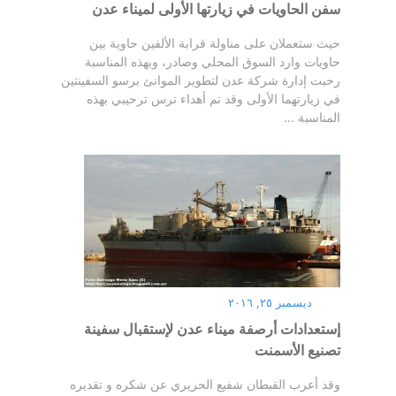
سفن الحاويات في زيارتها الأولى لميناء عدن
حيث ستعملان على مناولة قرابة الألفين حاوية بين
حاويات وارد السوق المحلي وصادر، وبهذه المناسبة
رحبت إدارة شركة عدن لتطوير الموانئ برسو السفينتين
في زيارتهما الأولى وقد تم أهداء ترس ترحيبي بهذه
المناسبة ...
ديسمبر ٢٥, ٢٠١٦
إستعدادات أرصفة ميناء عدن لإستقبال سفينة
تصنيع الأسمنت
وقد أعرب القبطان شفيع الحريري عن شكره و تقديره