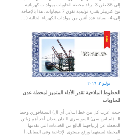
إلى 85 طن.3- رفد محطة الحاويات بمولدات كهربائية
نوع كتربيلر بقدرة توليدية تفوق 7 ميجاوات، هذا بالإضافة
إلى،4- صيانة عدد أثنين من مولدات الكهرباء الحالية ( ...
يوليو ٢, ٢٠١٦
الخطوط الملاحية تقدر الأداء المتميز لمحطة عدن
للحاويات
حيث أعرب كل من خط الــ(بي أي ال) السنغافوري وخط
الـــ(ام اس سي) السويسري اللذان يعدان أحد أهم زبائن
المحطة عن إرتياحهما البالغ من الخدمات التي تقدمها
المحطة لسفنهما ورفع مستوى الإنتاجية.وفي المقابل، أ
...