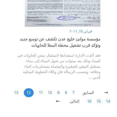
فبراير ٢٥, ٢٠١٦
مؤسسة موانئ خليج عدن تكشف عن توسع جديد
وتؤكد قرب تشغيل محطة المعلا للحاويات
فقد أكدت الادارة استعدادها لاستقبال سفن الحاويات في
الميناء وذلك بعد سنوات من تحول الميناء إلى ميناء
يستقبل السفن الصغيرة والمحملة بمستلزمات البناء
وخلافه .وبحسب الرسالة فان وكلاء الخطوط المحلية
الذين ...
السابق
7
8
9
10
11
12
13
14
15
16
التالى