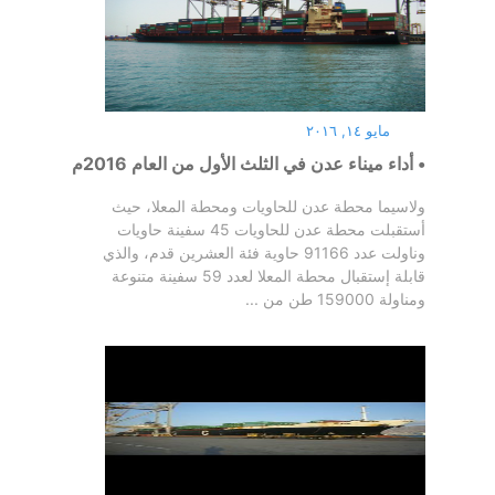
مايو ١٤, ٢٠١٦
• أداء ميناء عدن في الثلث الأول من العام 2016م
ولاسيما محطة عدن للحاويات ومحطة المعلا، حيث
أستقبلت محطة عدن للحاويات 45 سفينة حاويات
وناولت عدد 91166 حاوية فئة العشرين قدم، والذي
قابلة إستقبال محطة المعلا لعدد 59 سفينة متنوعة
ومناولة 159000 طن من ...