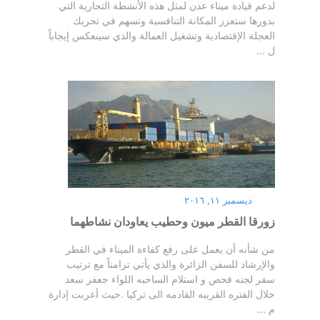
لدعم قيادة ميناء عدن لمثل هذه الأنشطة التجارية التي
بدورها ستعزز المكانة التنافسية وتسهم في تحريك
العجلة الإقتصادية وتشغيل العمالة والذي سينعكس إيجاباً
ل ...
ديسمبر ١١, ٢٠١٦
زورقا القطر ميون وحطيب يعاودان نشاطهما
من شأنه أن يعمل على رفع كفاءة الميناء في القطر
والإرشاد للسفن الزائرة والذي يأتي تزامناً مع ترتيب
سفر لجنه فحص و استلام الساحبه اللواء جعفر سعد
خلال الفتره القريبه القادمه الى تركيا .حيث أعربت إدارة
م ...