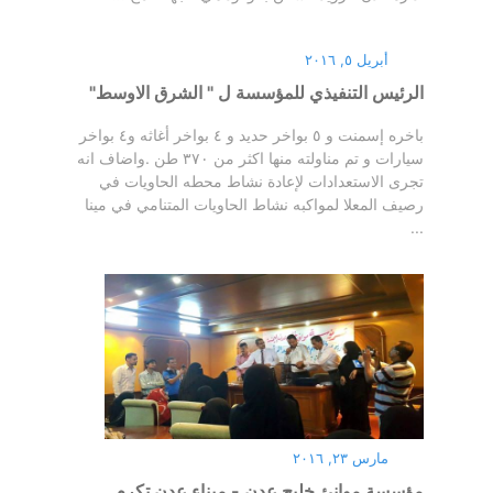
أبريل ٥, ٢٠١٦
الرئيس التنفيذي للمؤسسة ل " الشرق الاوسط"
باخره إسمنت و ٥ بواخر حديد و ٤ بواخر أغاثه و٤ بواخر
سيارات و تم مناولته منها اكثر من ٣٧٠ طن .واضاف انه
تجرى الاستعدادات لإعادة نشاط محطه الحاويات في
رصيف المعلا لمواكبه نشاط الحاويات المتنامي في مينا
...
مارس ٢٣, ٢٠١٦
مؤسسة موانئ خليج عدن - ميناء عدن تكرم