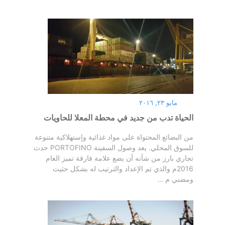
مايو ٢٣, ٢٠١٦
الحياة تدب من جديد في محطة المعلا للحاويات
من البضائع المحتواة على مواد غذائية وإستهلاكية متنوعة
للسوق المحلي. يعد وصول السفينة PORTOFINO حدث
تجاري بارز من شأنه أن يضع علامة فارقة تميز العام
2016م والذي تم الإعداد والترتيب له بشكل حثيث
ومضني م ...