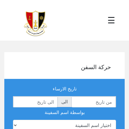
×
☰
حركة السفن
تاريخ الارساء
الى
بواسطة اسم السفينة