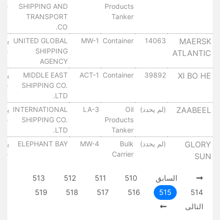
٠١٠
SHIPPING AND
Products
TRANSPORT
Tanker
CO.
UNITED GLOBAL
MW-1
Container
14063
MAERSK
٠١٠
SHIPPING
ATLANTIC
AGENCY
MIDDLE EAST
ACT-1
Container
39892
XI BO HE
٠١٠
SHIPPING CO.
LTD.
ZAABEEL
(لم يحدد)
Oil
LA-3
INTERNATIONAL
٠١٠
SHIPPING CO.
Products
LTD.
Tanker
GLORY
(لم يحدد)
Bulk
MW-4
ELEPHANT BAY
٠١٠
Carrier
SUN
السابق
510
511
512
513
519
518
517
516
515
514
التالى