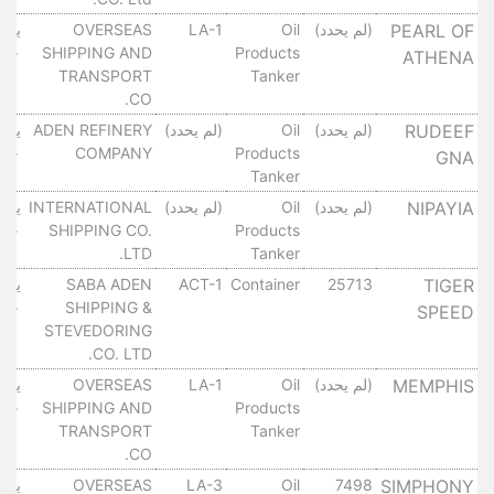
PEARL OF
(لم يحدد)
Oil
LA-1
OVERSEAS
٠١٠
SHIPPING AND
Products
ATHENA
TRANSPORT
Tanker
CO.
RUDEEF
(لم يحدد)
Oil
(لم يحدد)
ADEN REFINERY
٠١٠
COMPANY
Products
GNA
Tanker
NIPAYIA
(لم يحدد)
Oil
(لم يحدد)
INTERNATIONAL
٠١٠
SHIPPING CO.
Products
LTD.
Tanker
SABA ADEN
ACT-1
Container
25713
TIGER
٠١٠
SHIPPING &
SPEED
STEVEDORING
CO. LTD.
MEMPHIS
(لم يحدد)
Oil
LA-1
OVERSEAS
٠١٠
SHIPPING AND
Products
TRANSPORT
Tanker
CO.
OVERSEAS
LA-3
Oil
7498
SIMPHONY