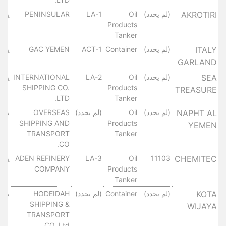
AKROTIRI
(لم يحدد)
Oil
LA-1
PENINSULAR
٠١٠
Products
Tanker
ITALY
(لم يحدد)
Container
ACT-1
GAC YEMEN
٠١٠
GARLAND
SEA
(لم يحدد)
Oil
LA-2
INTERNATIONAL
٠١٠
SHIPPING CO.
Products
TREASURE
LTD.
Tanker
NAPHT AL
(لم يحدد)
Oil
(لم يحدد)
OVERSEAS
٠١٠
SHIPPING AND
Products
YEMEN
TRANSPORT
Tanker
CO.
ADEN REFINERY
LA-3
Oil
11103
CHEMITEC
٠١٠
COMPANY
Products
Tanker
KOTA
(لم يحدد)
Container
(لم يحدد)
HODEIDAH
٠١٠
SHIPPING &
WIJAYA
TRANSPORT
CO. Ltd.