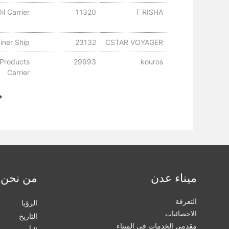
il Carrier
11320
T RISHA
iner Ship
23132
CSTAR VOYAGER
 Products
29993
kouros
Carrier
ميناء عدن
من نحن
التعرفة
الرؤيا
الاحصائيات
التاريخ
مقدمي الخدمات في الميناء