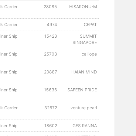
lk Carrier
28085
HISARONU-M
k Carrier
4974
CEPAT
iner Ship
15423
SUMMIT
SINGAPORE
iner Ship
25703
calliope
iner Ship
20887
HAIAN MIND
iner Ship
15636
SAFEEN PRIDE
lk Carrier
32672
venture pearl
iner Ship
18602
GFS RANNA