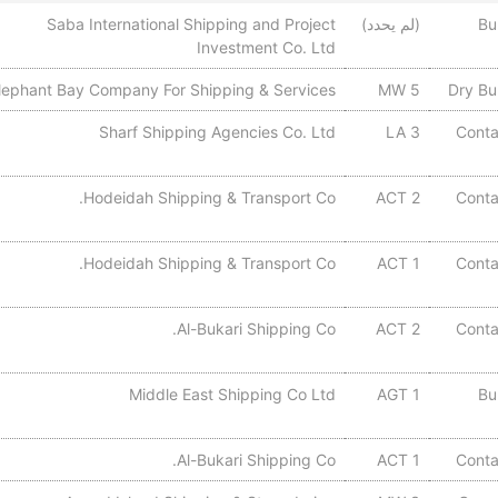
Bu
(لم يحدد)
Saba International Shipping and Project
Investment Co. Ltd
lephant Bay Company For Shipping & Services
MW 5
Dry Bul
Sharf Shipping Agencies Co. Ltd
LA 3
Conta
Hodeidah Shipping & Transport Co.
ACT 2
Conta
Hodeidah Shipping & Transport Co.
ACT 1
Conta
Al-Bukari Shipping Co.
ACT 2
Conta
Middle East Shipping Co Ltd
AGT 1
Bu
Al-Bukari Shipping Co.
ACT 1
Conta