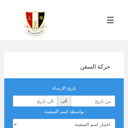
×
☰
حركة السفن
تاريخ الارساء
الى
بواسطة اسم السفينة