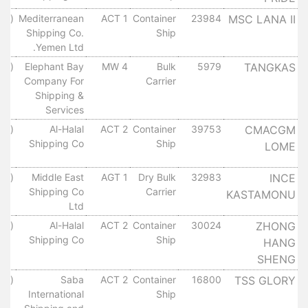
MSC LANA II
23984
Container
ACT 1
Mediterranean
(لم 
Shipping Co.
Ship
Yemen Ltd.
TANGKAS
5979
Bulk
MW 4
Elephant Bay
(لم 
Company For
Carrier
Shipping &
Services
CMACGM
39753
Container
ACT 2
Al-Halal
(لم 
Shipping Co
Ship
LOME
INCE
32983
Dry Bulk
AGT 1
Middle East
(لم 
Shipping Co
Carrier
KASTAMONU
Ltd
ZHONG
30024
Container
ACT 2
Al-Halal
(لم 
Shipping Co
Ship
HANG
SHENG
TSS GLORY
16800
Container
ACT 2
Saba
(لم 
International
Ship