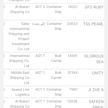
GFS RUBY
18321
Container
ACT 2
Al-Bukari
(لم 
Shipping Co.
Ship
TSS PEARL
23633
Container
(لم يحدد)
Saba
(لم 
International
Ship
Shipping and
Project
Investment
Co. Ltd
GLORIOUS
14941
Bulk
AGT 1
International
(لم 
Shipping Co.
Carrier
SEA
Ltd
UNITY
31244
Bulk
AGT 1
Middle East
(لم 
Shipping Co
Carrier
Ltd
JI ZHE 6
7997
Container
ACT 1
Speed Line
(لم 
Logistics
Ship
SAFEEN
15636
Container
ACT 1
Al-Bukari
(لم 
Shipping Co.
Ship
PRIDE