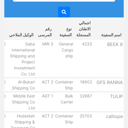
اجمالي
الاطنان
نوع
رقم
تار
اسم السفينة
المسجلة
السفينة
المرسى
الوكيل الملاحي
الو
BEEK 6
4233
General
MW 3
Saba
(لم 
International
Cargo
Shipping and
ship
Project
Investment
Co. Ltd
GFS RANNA
18602
Container
ACT 2
Al-Bukari
(لم 
Shipping Co.
Ship
TULIP
32987
Bulk
AGT 1
Middle East
(لم 
Shipping Co
Carrier
Ltd
calliope
25703
Container
ACT 2
Hodeidah
(لم 
Shipping &
Ship
Transport Co.