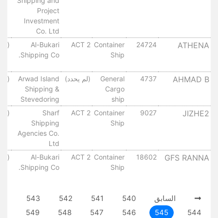
Shipping and
Project
Investment
Co. Ltd
ATHENA
24724
Container
ACT 2
Al-Bukari
(لم 
Shipping Co.
Ship
AHMAD B
4737
General
(لم يحدد)
Arwad Island
(لم 
Shipping &
Cargo
Stevedoring
ship
JIZHE2
9027
Container
ACT 2
Sharf
(لم 
Shipping
Ship
Agencies Co.
Ltd
GFS RANNA
18602
Container
ACT 2
Al-Bukari
(لم 
Shipping Co.
Ship
السابق
540
541
542
543
549
548
547
546
545
544