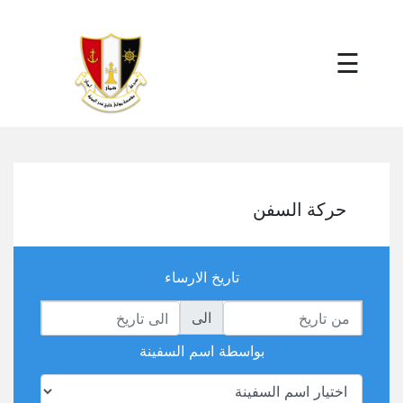
×
☰
حركة السفن
تاريخ الارساء
الى
بواسطة اسم السفينة