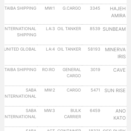
HAJEH
3345
G.CARGO
MW:1
TAIBA SHIPPING
س
AMIRA
١
SUNBEAM
8539
OIL TANKER
LA:3
INTERNATIONAL
س
SHIPPING
١
MINERVA
58193
OIL TANKER
LA:4
UNITED GLOBAL
س
IRIS
١
CAVE
3019
GENERAL
RO:RO
TAIBA SHIPPING
س
CARGO
١
SUN RISE
5471
CARGO
MW:2
SABA
س
INTERNATIONAL
١
ANO
6459
BULK
MW:3
SABA
س
INTERNATIONAL
CARRIER
KATO
١
18321
CONTAINER
ACT
SABA
س