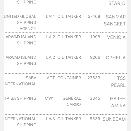
SHIPPING
STAR_D
١
SANMAR
57468
OIL TANKER
LA:4
UNITED GLOBAL
س
SHIPPING
SANGEET
١
AGENCY
VENICIA
1998
OIL TANKER
LA:2
ARWAD ISLAND
س
SHIPPING
١
OPHELIA
9266
OIL TANKER
LA:2
ARWAD ISLAND
س
SHIPPING
١
TSS
23633
CONTAINER
ACT
SABA
س
INTERNATIONAL
PEARL
١
HAJEH
3345
GENERAL
MW:1
TAIBA SHIPPING
س
CARGO
AMIRA
١
SUNBEAM
8539
OIL TANKER
LA:3
INTERNATIONAL
س
SHIPPING
١