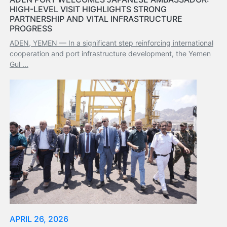
HIGH-LEVEL VISIT HIGHLIGHTS STRONG
Services
PARTNERSHIP AND VITAL INFRASTRUCTURE
Apply
PROGRESS
for
ADEN, YEMEN — In a significant step reinforcing international
a
cooperation and port infrastructure development, the Yemen
license
Gul ...
Media
&
Publications
Issues
Newsletter
Annuals
Photo
Galley
Video
Gallery
Aden
Port
APRIL 26, 2026
Logo