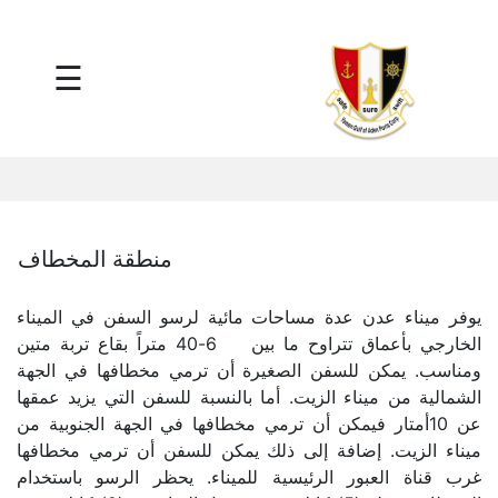
×
☰
Main
Menu
Tariff
Daily
Port
Reports
Interactive
منطقة المخطاف
Ships
Map
يوفر ميناء عدن عدة مساحات مائية لرسو السفن في الميناء
Statistics
الخارجي بأعماق تتراوح ما بين 6-40 متراً بقاع تربة متين
Port
ومناسب. يمكن للسفن الصغيرة أن ترمي مخطافها في الجهة
Service
الشمالية من ميناء الزيت. أما بالنسبة للسفن التي يزيد عمقها
Providers
عن 10أمتار فيمكن أن ترمي مخطافها في الجهة الجنوبية من
Ship
ميناء الزيت. إضافة إلى ذلك يمكن للسفن أن ترمي مخطافها
Traffic
غرب قناة العبور الرئيسية للميناء. يحظر الرسو باستخدام
News