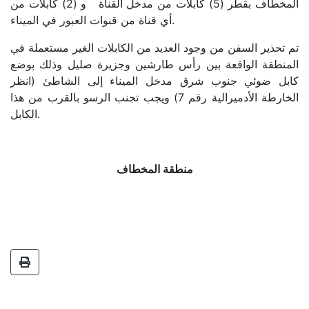
المخطاف بقطر (5) كابلات من مدخل القناة و (2) كابلات من
Circulars
أي قناة من قنوات العبور في الميناء.
Tenders
Maritime
تم تحذير السفن من وجود العديد من الكابلات الغير مستعملة في
Training
المنطقة الواقعة بين رأس طارشين وجزيرة صليل وذلك بوضع
Center
كابل ضوئي جنوب شرق مدخل الميناء إلى الشاطئ (انظر
Port
الخارطة الأدميرالية رقم 7) ويجب تجنب الرسو بالقرب من هذا
Security
الكابل.
Harbours
&
Terminals
منطقة المخطاف
Aden
Container
Terminals
Ma'alla
Multipurpose
Terminal
Oil
Harbour