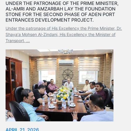
Tides
UNDER THE PATRONAGE OF THE PRIME MINISTER,
AL-AMRI AND AMZARBAH LAY THE FOUNDATION
&
STONE FOR THE SECOND PHASE OF ADEN PORT
Weather
ENTRANCES DEVELOPMENT PROJECT.
About
Under the patronage of His Excellency the Prime Minister, Dr.
Us
Shaya'a Mohsen Al-Zindani, His Excellency the Minister of
Mission
Transport, ...
History
Establishment
Overall
Port
Description
Navigation
Data
Services
and
Facilities
Future
Development
APRIL 21, 2026